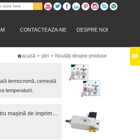









SM
CONTACTEAZA-NE
DESPRE NOI


acasă
>
știri
>
Noutăți despre produse
ală termocromă, cerneală
ea temperaturii.
Heidelberg PM74 SM74 Electrovalvă pentru mașină de imprimat ESM-25-30-P-SA 92.184.1011/A