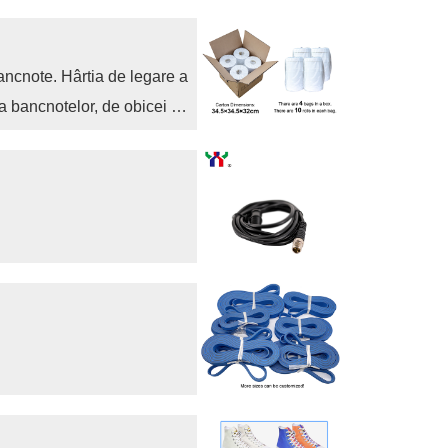
ancnote. Hârtia de legare a
ea bancnotelor, de obicei de
ârtie de bumbac, hârtie
mbac și are caracteristicile
re albă, sigiliu clar și