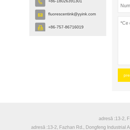
+86-18026391301

fluorescentink@yyink.com

+86-757-86716019

pre
adresă :
13-2, F
adresă :
13-2, Fazhan Rd., Dongfeng Industrial Av