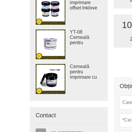
imprimare
offset Inklove
310J-LED
10
YT-08
Cerneală
pentru
imprimare
offset vegetală
pură fără COV
Cerneală
pentru
imprimare cu
lac UV Inklove
Obți
Contact