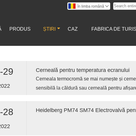
în limba română

Ă
PRODUS
ȘTIRI
CAZ
FABRICA DE TURI
-29
Cerneală pentru temperatura ecranului
Cerneala termocromă se mai numește și cerne
2022
sensibilă la căldură sau cerneală pentru afișar
-28
2022