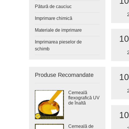
10
Pătură de cauciuc
Imprimare chimică
Materiale de imprimare
10
Imprimarea pieselor de
schimb
Produse Recomandate
10
Cerneală
flexografică UV
de înaltă
densitate
10
pentru
imprimarea
etichetelor
Cerneală de
autocolante