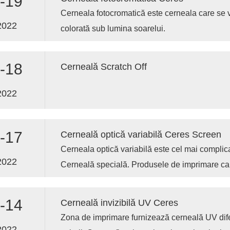
-19
Cerneala fotocromatică este cerneala care se 
2022
colorată sub lumina soarelui.
-18
Cerneală Scratch Off
2022
-17
Cerneală optică variabilă Ceres Screen
Cerneala optică variabilă este cel mai complicat
2022
Cerneală specială. Produsele de imprimare car
cerneală au un luciu metalic colorat, în care bu
pereche de culori.
-14
Cerneală invizibilă UV Ceres
Zona de imprimare furnizează cerneală UV dif
2022