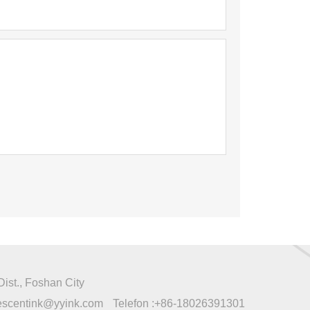
Dist., Foshan City
rescentink@yyink.com
Telefon :
+86-18026391301