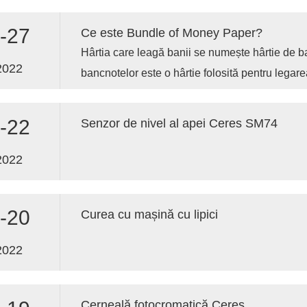
-27
Ce este Bundle of Money Paper?
Hârtia care leagă banii se numește hârtie de b
2022
bancnotelor este o hârtie folosită pentru legar
50 cm lungime și 30 cm lățime, realizată din h
valutară, hârtie kraft etc. pastă de hârtie de bu
-22
Senzor de nivel al apei Ceres SM74
de duritate puternică, fără tăiere manuală, culoa
legare ușoară.
2022
-20
Curea cu mașină cu lipici
2022
Cerneală fotocromatică Ceres