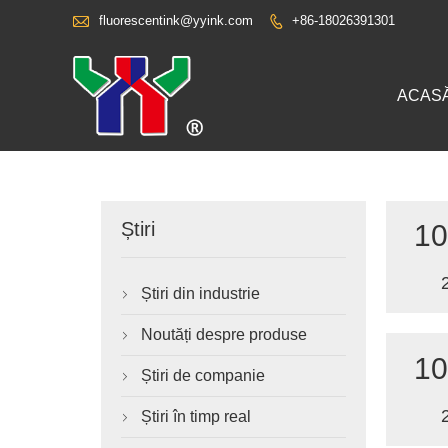

fluorescentink@yyink.com
+86-18026391301

ACAS
Știri
10
Știri din industrie

Noutăți despre produse

10
Știri de companie

Știri în timp real
