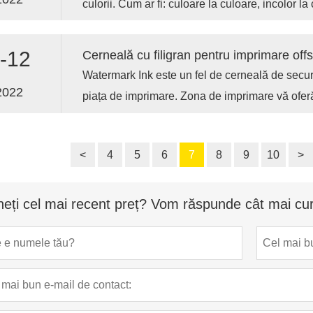
culorii. Cum ar fi: culoare la culoare, incolor 
dublă.
-12
Cerneală cu filigran pentru imprimare off
Watermark Ink este un fel de cerneală de secur
2022
piața de imprimare. Zona de imprimare vă ofer
calitate.
<
4
5
6
7
8
9
10
>
neți cel mai recent preț? Vom răspunde cât mai cur