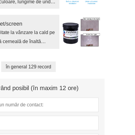
la culoare, lungime de undă
set/screen
itate la vânzare la cald pe
ă cerneală de înaltă
în general 129 record
ând posibil (în maxim 12 ore)