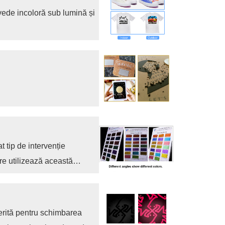
vede incoloră sub lumină și
 tip de intervenție
e utilizează această
lgări de culoare arată o
erită pentru schimbarea