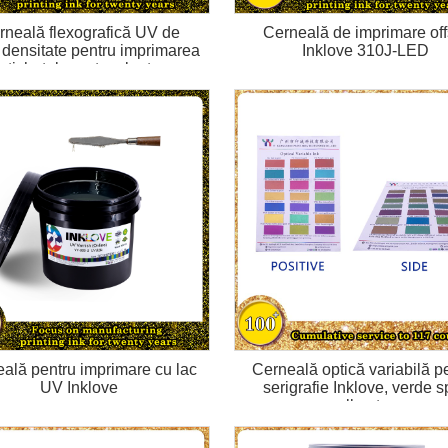
rneală flexografică UV de
Cerneală de imprimare off
ă densitate pentru imprimarea
Inklove 310J-LED
etichetelor autocolante
ală pentru imprimare cu lac
Cerneală optică variabilă p
UV Inklove
serigrafie Inklove, verde s
albastru