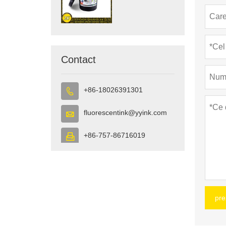
lac UV Inklove
Contact
+86-18026391301

fluorescentink@yyink.com

+86-757-86716019

pre