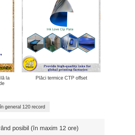
lă la
Plăci termice CTP offset
ade
în general 120 record
ând posibil (în maxim 12 ore)