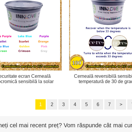
ecuritate ecran Cerneală
Cerneală reversibilă sensibi
ocromică sensibilă la solar
temperatură de 30 de gr
1
2
3
4
5
6
7
>
neți cel mai recent preț? Vom răspunde cât mai cur