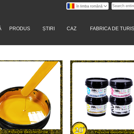
în limba română

Ă
PRODUS
ȘTIRI
CAZ
FABRICA DE TURI