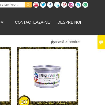









SM
CONTACTEAZA-NE
DESPRE NOI


acasă
>
produs