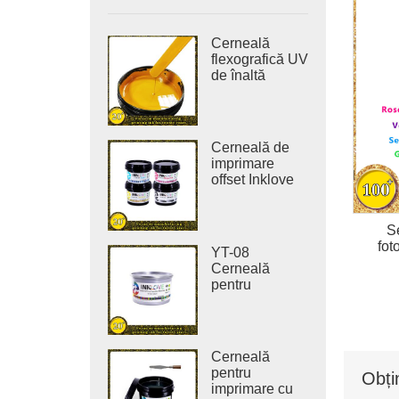
Cerneală
flexografică UV
de înaltă
densitate
pentru
imprimarea
etichetelor
Cerneală de
autocolante
imprimare
offset Inklove
310J-LED
S
fot
YT-08
Cerneală
pentru
imprimare
offset vegetală
pură fără COV
Cerneală
pentru
Obți
imprimare cu