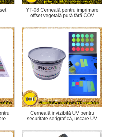
set
YT-08 Cerneală pentru imprimare
offset vegetală pură fără COV
entru
Cerneală invizibilă UV pentru
pre
securitate serigrafică, uscare UV