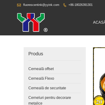

fluorescentink@yyink.com
+86-18026391301

ACAS
Produs
Cerneală offset
Cerneală Flexo
Cerneală de securitate
Cerneluri pentru decorare
metalice