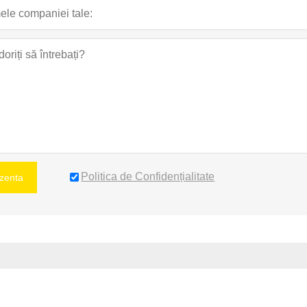
Politica de Confidențialitate
zenta
azhan Rd., Dongfeng Industrial Ave., Leliu Subdistrict, Shunde 
e., Leliu Subdistrict, Shunde Dist., Foshan City
E-mail :
fluo