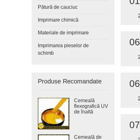
01
Pătură de cauciuc
Imprimare chimică
Materiale de imprimare
06
Imprimarea pieselor de
schimb
Produse Recomandate
06
Cerneală
flexografică UV
de înaltă
densitate
07
pentru
imprimarea
etichetelor
Cerneală de
autocolante