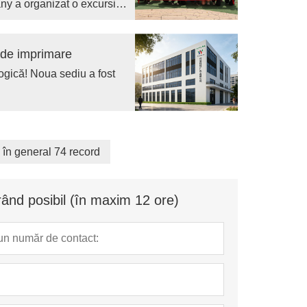
y a organizat o excursie
dministrației locale,
-media - toți adunați pentru
ea să remodeleze industria
i de imprimare
ogică! Noua sediu a fost
în general 74 record
ând posibil (în maxim 12 ore)