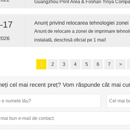
Guangzhou Print Area & Foshan Yinya Compan
echipa executivă a Print Area Tech, oficiali ai a
în județul Gaoming.
parteneri din industrie și reprezentanți ai mass
a fi martori la un eveniment important care av
-17
Anunț privind relocarea tehnologiei zone
tipografică regională.
Anunț de relocare a zonei de imprimare tehnol
2026
instalată, deschisă oficial pe 1 mai!
1
2
3
4
5
6
7
>
neți cel mai recent preț? Vom răspunde cât mai cur