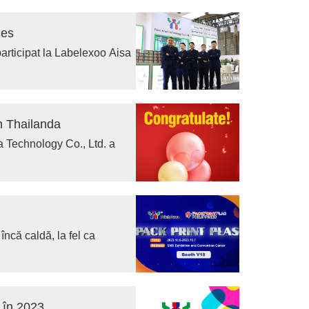
vitate de team building de
ces
articipat la Labelexoo Aisa
în Thailanda
ea Technology Co., Ltd. a
încă caldă, la fel ca
 în 2023