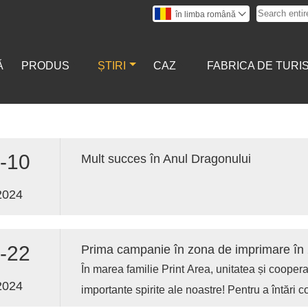
în limba română

Ă
PRODUS
ȘTIRI
CAZ
FABRICA DE TURI
-10
Mult succes în Anul Dragonului
2024
-22
Prima campanie în zona de imprimare în
În marea familie Print Area, unitatea și cooper
2024
importante spirite ale noastre! Pentru a întări 