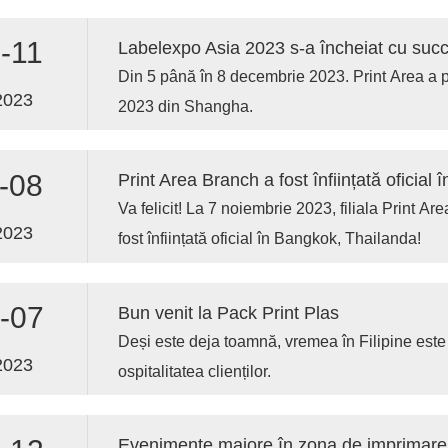
extinde comunicarea, am desfășurat ieri o acti
badminton.
-11
Labelexpo Asia 2023 s-a încheiat cu suc
Din 5 până în 8 decembrie 2023. Print Area a p
2023
2023 din Shangha.
-08
Print Area Branch a fost înființată oficial 
Va felicit! La 7 noiembrie 2023, filiala Print Ar
2023
fost înființată oficial în Bangkok, Thailanda!
-07
Bun venit la Pack Print Plas
Deși este deja toamnă, vremea în Filipine este 
2023
ospitalitatea clienților.
Evenimente majore în zona de imprimare