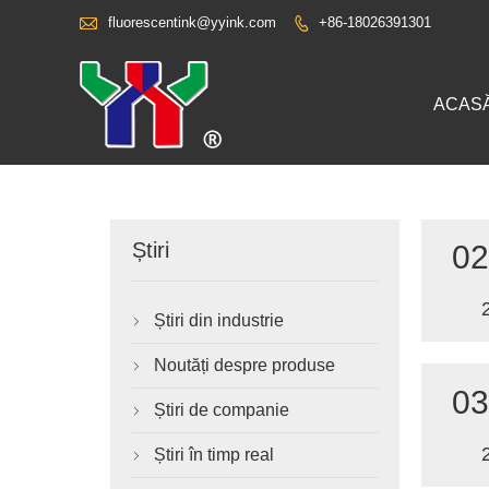

fluorescentink@yyink.com
+86-18026391301

ACAS
Știri
02
Știri din industrie

Noutăți despre produse

03
Știri de companie

Știri în timp real
