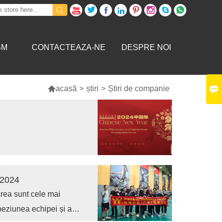









SM
CONTACTEAZA-NE
DESPRE NOI


acasă
>
știri
>
Știri de companie
 2024
area sunt cele mai
coeziunea echipei și a