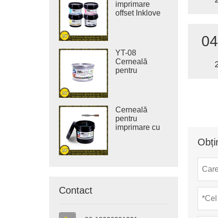
imprimare
offset Inklove
310J-LED
04
YT-08
Cerneală
pentru
imprimare
offset vegetală
pură fără COV
Cerneală
pentru
imprimare cu
lac UV Inklove
Obți
Contact