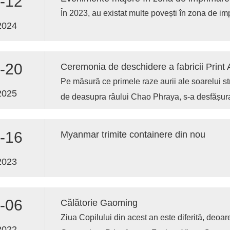
-12
În 2023, au existat multe povești în zona de im
2024
-20
Ceremonia de deschidere a fabricii Print
Pe măsură ce primele raze aurii ale soarelui s
2025
de deasupra râului Chao Phraya, s-a desfășur
Steagurile naționale ale Chinei și Thailandei fl
briza blândă, marcând începutul unui nou capit
-16
Myanmar trimite containere din nou
Fabrica de producție ultramodernă a compani
început oficial lucrările, reprezentând nu doar 
2023
producție, ci și un salt strategic către piața pro
ambalare din Asia de Sud-Est. Ceremonia, planificată meticulos pentru a
-06
Călătorie Gaoming
se alinia atât tradițiilor chineze, cât și celor th
Ziua Copilului din acest an este diferită, deoar
demonstrație vie de armonie culturală. Printre 
2022