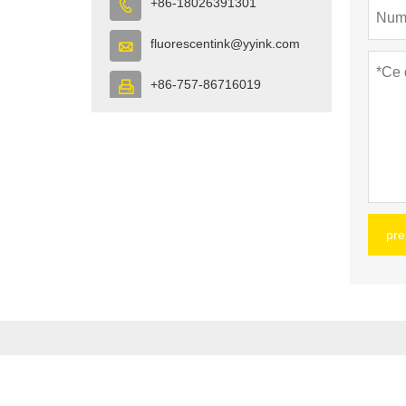
+86-18026391301

fluorescentink@yyink.com

+86-757-86716019

pre
adresă :
13-2, F
adresă :
13-2, Fazhan Rd., Dongfeng Industrial Av