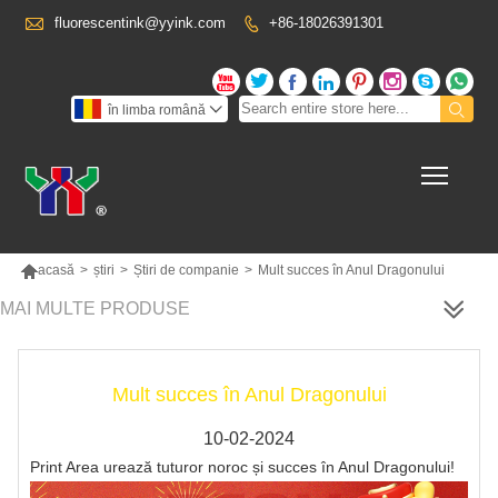

fluorescentink@yyink.com
+86-18026391301










în limba română

Toggl

acasă
>
știri
>
Știri de companie
>
Mult succes în Anul Dragonului
MAI MULTE PRODUSE
Mult succes în Anul Dragonului
10-02-2024
Print Area urează tuturor noroc și succes în Anul Dragonului!