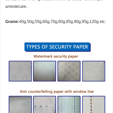
amestecare.
Grame:
40g,50g,55g,60g,70g,80g,85g,90g,95g,120g etc.