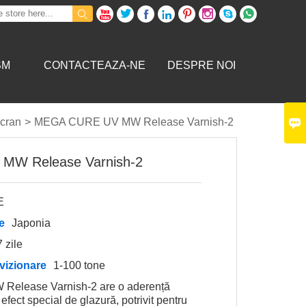









SM
CONTACTEAZA-NE
DESPRE NOI

ecran
>
MEGA CURE UV MW Release Varnish-2
MW Release Varnish-2
E
e
Japonia
7 zile
vizionare
1-100 tone
lease Varnish-2 are o aderență
efect special de glazură, potrivit pentru