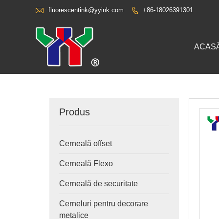

fluorescentink@yyink.com
+86-18026391301

ACAS
Produs
Cerneală offset
Cerneală Flexo
Cerneală de securitate
Cerneluri pentru decorare
metalice