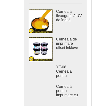
Cerneală
flexografică UV
de înaltă
densitate
pentru
imprimarea
etichetelor
Cerneală de
autocolante
imprimare
offset Inklove
310J-LED
YT-08
Cerneală
pentru
imprimare
offset vegetală
Cerneală
pură fără COV
pentru
imprimare cu
lac UV Inklove