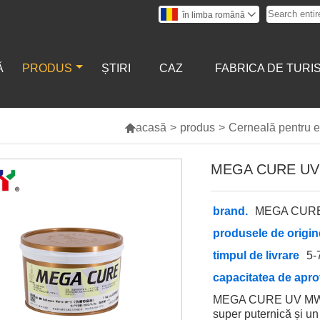
în limba română

Ă
PRODUS
ȘTIRI
CAZ
FABRICA DE TURI

acasă
>
produs
>
Cerneală pentru 
MEGA CURE UV 
brand.
MEGA CUR
produsele de origin
timpul de livrare
5-
capacitatea de apro
MEGA CURE UV MW Re
super puternică și un 