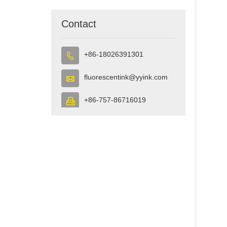
Contact
+86-18026391301

fluorescentink@yyink.com

+86-757-86716019
