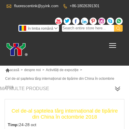

fluorescentink@yyink.com
+86-18026391301










în limba română

Toggl

acasă
>
despre noi
>
Activități de expoziție
>
Cel de-al șaptelea târg internațional de tipărire din China în octombrie
2018
MAI MULTE PRODUSE
Cel de-al șaptelea târg internațional de tipărire
din China în octombrie 2018
Timp:
24-28 oct